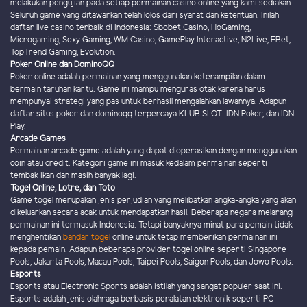
melakukan pengujian pada setiap permainan casino online yang kami sediakan.
Seluruh game yang ditawarkan telah lolos dari syarat dan ketentuan. Inilah
daftar live casino terbaik di Indonesia: Sbobet Casino, HoGaming,
Microgaming, Sexy Gaming, WM Casino, GamePlay Interactive, N2Live, EBet,
TopTrend Gaming, Evolution.
Poker Online dan DominoQQ
Poker online adalah permainan yang menggunakan keterampilan dalam
bermain taruhan kartu. Game ini mampu menguras otak karena harus
mempunyai strategi yang pas untuk berhasil mengalahkan lawannya. Adapun
daftar situs poker dan dominoqq terpercaya KLUB SLOT: IDN Poker, dan IDN
Play.
Arcade Games
Permainan arcade game adalah yang dapat dioperasikan dengan menggunakan
coin atau credit. Kategori game ini masuk kedalam permainan seperti
tembak ikan dan masih banyak lagi.
Togel Online, Lotre, dan Toto
Game togel merupakan jenis perjudian yang melibatkan angka-angka yang akan
dikeluarkan secara acak untuk mendapatkan hasil. Beberapa negara melarang
permainan ini termasuk Indonesia. Tetapi banyaknya minat para pemain tidak
menghentikan
bandar togel
online untuk tetap memberikan permainan ini
kepada pemain. Adapun beberapa provider togel online seperti Singapore
Pools, Jakarta Pools, Macau Pools, Taipei Pools, Saigon Pools, dan Jowo Pools.
Esports
Esports atau Electronic Sports adalah istilah yang sangat populer saat ini.
Esports adalah jenis olahraga berbasis peralatan elektronik seperti PC