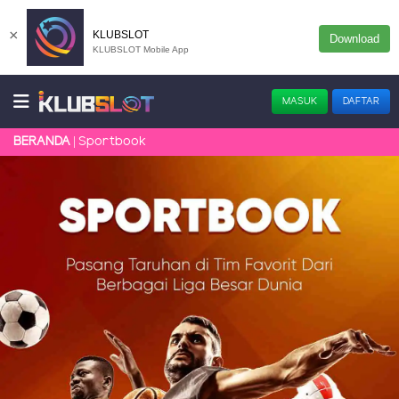
×
KLUBSLOT
Download
KLUBSLOT Mobile App
MASUK
DAFTAR
Sportbook
BERANDA