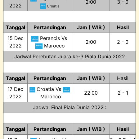
2:00
3 - 0
2022
Croatia
Tanggal
Pertandingan
Jam ( WIB )
Hasil
15 Dec
Perancis Vs
2:00
2 - 0
2022
Marocco
Jadwal Perebutan Juara ke-3 Piala Dunia 2022
Tanggal
Pertandingan
Jam ( WIB )
Hasil
17 Dec
Croatia Vs
22:00
2 - 1
2022
Marocco
Jadwal Final Piala Dunia 2022 :
Tanggal
Pertandingan
Jam ( WIB )
Hasil