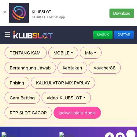
×
KLUBSLOT
Download
KLUBSLOT Mobile App
MASUK
DAFTAR
TENTANG KAMI
MOBILE
Info
Bertanggung Jawab
Kebijakan
voucher88
Phising
KALKULATOR MIX PARLAY
Cara Betting
video-KLUBSLOT
RTP SLOT GACOR
jadwal-piala-dunia