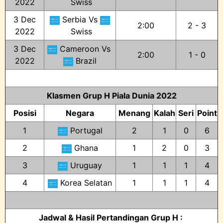
2022
Swiss
3 Dec
Serbia Vs
2:00
2 - 3
2022
Swiss
3 Dec
Cameroon Vs
2:00
1 - 0
2022
Brazil
Klasmen Grup H Piala Dunia 2022
Posisi
Negara
Menang
Kalah
Seri
Point
1
Portugal
2
1
0
6
2
Ghana
1
2
0
3
3
Uruguay
1
1
1
4
4
Korea Selatan
1
1
1
4
Jadwal & Hasil Pertandingan Grup H :