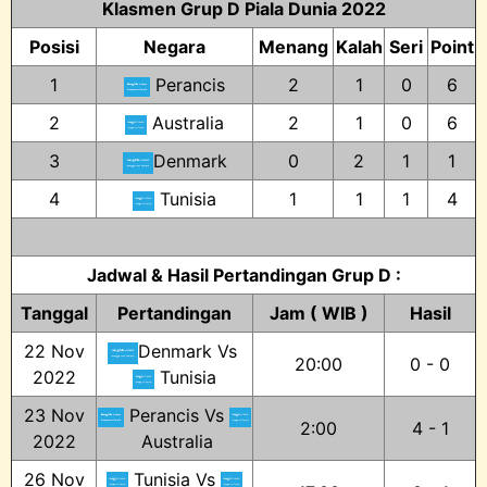
Klasmen Grup D Piala Dunia 2022
Posisi
Negara
Menang
Kalah
Seri
Point
1
Perancis
2
1
0
6
2
Australia
2
1
0
6
3
Denmark
0
2
1
1
4
Tunisia
1
1
1
4
Jadwal & Hasil Pertandingan Grup D :
Tanggal
Pertandingan
Jam ( WIB )
Hasil
22 Nov
Denmark Vs
20:00
0 - 0
2022
Tunisia
23 Nov
Perancis Vs
2:00
4 - 1
2022
Australia
26 Nov
Tunisia Vs