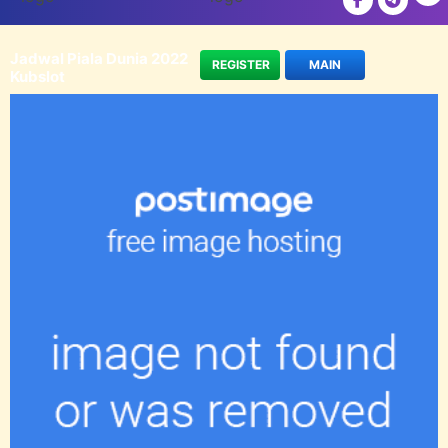
Jadwal Piala Dunia 2022
REGISTER
MAIN
Kubslot