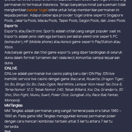
permainan ini termasuk Indonesia. Tetapi banyaknya minat para pemain tidak
menghentikan
bandar togel
online untuk tetap memberikan permainan ini
kepada pemain. Adapun beberapa provider togel online seperti Singapore
Pools, Jakarta Pools, Macau Pools, Taipei Pools, Saigon Pools, dan Jowo Pools.
Esports
Esports atau Electronic Sports adalah istilah yang sangat populer saat ini.
Esports adalah jenis olahraga berbasis peralatan elektronik seperti PC
(komputer), HP (Mobile phone) atau konsol game seperti PlayStation atau
Xbox.
Ada banyak genre dan titel game esports yang dipertandingkan di seluruh
dunia dalam format turnamen dari skala kecil, komunitas sampai kejuaraan
dunia.
IDNLIVE
IDNLive adalah permainan live casino paling baru dari IDN Play. IDN live
memiliki service live casino dengan game
Baccarat, Roulette, Dragon Tiger,
Sic Bo, Bingo Sic Bo, Dadu Oglok, Red White, Lempar Koin Head Tail, Dice 6,
Terka Nomor 12 D, Tebak Nomor 24D, Tebak Billiard, Xoc Dia, Grandprix, 3D
Shio, Shio Fight, Niuniu, Suwit, Poker Dice, Gongball Jitu, Race Ball, Fantan,
Monopoly.
MMTangkas
MM Tangkas adalah permainan yang sangat terkenal pada era tahun 1980 –
1990 an. Pada game MM Tangkas menggunkan konsep permainan poker
dengan cara mencari kombinasi terbaik untuk 5 kartu antara 7 kartu
tersedia.