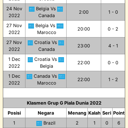
24 Nov
Belgia Vs
2:00
1 - 0
2022
Canada
27 Nov
Belgia Vs
20:00
0 - 2
2022
Marocco
27 Nov
Croatia Vs
23:00
4 - 1
2022
Canada
1 Dec
Croatia Vs
22:00
0 - 0
2022
Belgia
1 Dec
Canada Vs
22:00
1 - 2
2022
Marocco
Klasmen Grup G Piala Dunia 2022
Posisi
Negara
Menang
Kalah
Seri
Point
1
Brazil
2
1
0
6