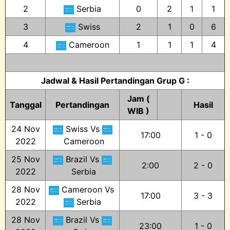
2
Serbia
0
2
1
1
3
Swiss
2
1
0
6
4
Cameroon
1
1
1
4
Jadwal & Hasil Pertandingan Grup G :
Jam (
Tanggal
Pertandingan
Hasil
WIB )
24 Nov
Swiss Vs
17:00
1 - 0
2022
Cameroon
25 Nov
Brazil Vs
2:00
2 - 0
2022
Serbia
28 Nov
Cameroon Vs
17:00
3 - 3
2022
Serbia
28 Nov
Brazil Vs
23:00
1 - 0