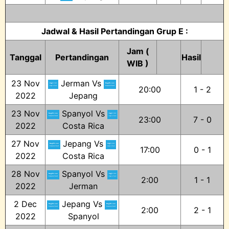
Jadwal & Hasil Pertandingan Grup E :
Jam (
Tanggal
Pertandingan
Hasil
WIB )
23 Nov
Jerman Vs
20:00
1 - 2
2022
Jepang
23 Nov
Spanyol Vs
23:00
7 - 0
2022
Costa Rica
27 Nov
Jepang Vs
17:00
0 - 1
2022
Costa Rica
28 Nov
Spanyol Vs
2:00
1 - 1
2022
Jerman
2 Dec
Jepang Vs
2:00
2 - 1
2022
Spanyol