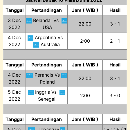
Jadwal Babak 16 Piala Dunia 2022 :
Tanggal
Pertandingan
Jam ( WIB )
Hasil
3 Dec
Belanda Vs
22:00
3 - 1
2022
USA
4 Dec
Argentina Vs
2:00
2 - 1
2022
Australia
Tanggal
Pertandingan
Jam ( WIB )
Hasil
4 Dec
Perancis Vs
22:00
3 - 1
2022
Poland
5 Dec
Inggris Vs
2:00
3 - 0
2022
Senegal
Tanggal
Pertandingan
Jam ( WIB )
Hasil
5 Dec
Jepang
1 - 1 : P ( 1
Vs