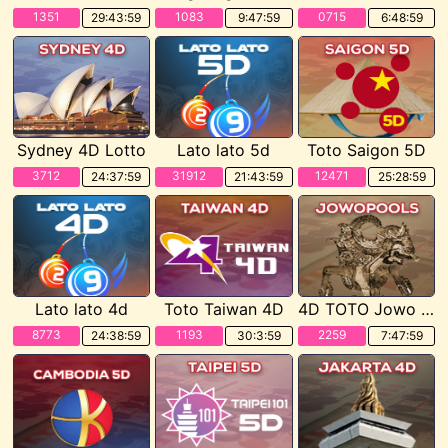
1351
1083
0715
29:43:57
9:47:57
6:48:57
Sydney 4D Lotto
Lato lato 5d
Toto Saigon 5D
3712
31912
12471
24:37:57
21:43:57
25:28:57
Lato lato 4d
Toto Taiwan 4D
4D TOTO Jowo POOLS
8773
1193
2259
24:38:57
30:3:57
7:47:57