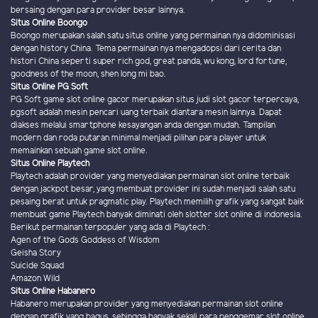
bersaing dengan para provider besar lainnya.
Situs Online Boongo
Boongo merupakan salah satu situs online yang permainan nya didominisasi
dengan history China. Tema permainan nya mengadopsi dari cerita dan
histori China seperti super rich god, great panda, wu kong, lord fortune,
goodness of the moon, shen long mi bao.
Situs Online PG Soft
PG Soft game slot online gacor merupakan situs judi slot gacor terpercaya,
pgsoft adalah mesin pencari uang terbaik diantara mesin lainnya. Dapat
diakses melalui smartphone kesayangan anda dengan mudah. Tampilan
modern dan roda putaran minimal menjadi pilihan para player untuk
memainkan sebuah game slot online.
Situs Online Playtech
Playtech adalah provider yang menyediakan permainan slot online terbaik
dengan jackpot besar, yang membuat provider ini sudah menjadi salah satu
pesaing berat untuk pragmatic play. Playtech memilih grafik yang sangat baik
membuat game Playtech banyak diminati oleh slotter slot online di indonesia.
Berikut permainan terpopuler yang ada di Playtech :
Agen of the Gods Goddess of Wisdom
Geisha Story
Suicide Squad
Amazon Wild
Situs Online Habanero
Habanero merupakan provider yang menyediakan permainan slot online
dengan grafik yang bagus, sehingga banyak sekali para penggemar slot online