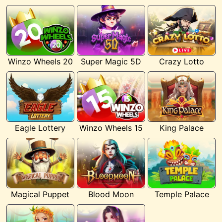
Winzo Wheels 20
Super Magic 5D
Crazy Lotto
Eagle Lottery
Winzo Wheels 15
King Palace
Magical Puppet
Blood Moon
Temple Palace