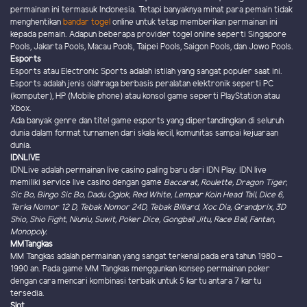
permainan ini termasuk Indonesia. Tetapi banyaknya minat para pemain tidak
menghentikan
bandar togel
online untuk tetap memberikan permainan ini
kepada pemain. Adapun beberapa provider togel online seperti Singapore
Pools, Jakarta Pools, Macau Pools, Taipei Pools, Saigon Pools, dan Jowo Pools.
Esports
Esports atau Electronic Sports adalah istilah yang sangat populer saat ini.
Esports adalah jenis olahraga berbasis peralatan elektronik seperti PC
(komputer), HP (Mobile phone) atau konsol game seperti PlayStation atau
Xbox.
Ada banyak genre dan titel game esports yang dipertandingkan di seluruh
dunia dalam format turnamen dari skala kecil, komunitas sampai kejuaraan
dunia.
IDNLIVE
IDNLive adalah permainan live casino paling baru dari IDN Play. IDN live
memiliki service live casino dengan game
Baccarat, Roulette, Dragon Tiger,
Sic Bo, Bingo Sic Bo, Dadu Oglok, Red White, Lempar Koin Head Tail, Dice 6,
Terka Nomor 12 D, Tebak Nomor 24D, Tebak Billiard, Xoc Dia, Grandprix, 3D
Shio, Shio Fight, Niuniu, Suwit, Poker Dice, Gongball Jitu, Race Ball, Fantan,
Monopoly.
MMTangkas
MM Tangkas adalah permainan yang sangat terkenal pada era tahun 1980 –
1990 an. Pada game MM Tangkas menggunkan konsep permainan poker
dengan cara mencari kombinasi terbaik untuk 5 kartu antara 7 kartu
tersedia.
Slot