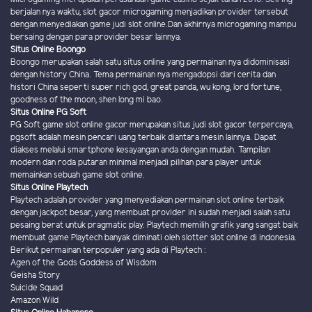
berjalan nya waktu, slot gacor microgaming menjadikan provider tersebut
dengan menyediakan game judi slot online.Dan akhirnya microgaming mampu
bersaing dengan para provider besar lainnya.
Situs Online Boongo
Boongo merupakan salah satu situs online yang permainan nya didominisasi
dengan history China. Tema permainan nya mengadopsi dari cerita dan
histori China seperti super rich god, great panda, wu kong, lord fortune,
goodness of the moon, shen long mi bao.
Situs Online PG Soft
PG Soft game slot online gacor merupakan situs judi slot gacor terpercaya,
pgsoft adalah mesin pencari uang terbaik diantara mesin lainnya. Dapat
diakses melalui smartphone kesayangan anda dengan mudah. Tampilan
modern dan roda putaran minimal menjadi pilihan para player untuk
memainkan sebuah game slot online.
Situs Online Playtech
Playtech adalah provider yang menyediakan permainan slot online terbaik
dengan jackpot besar, yang membuat provider ini sudah menjadi salah satu
pesaing berat untuk pragmatic play. Playtech memilih grafik yang sangat baik
membuat game Playtech banyak diminati oleh slotter slot online di indonesia.
Berikut permainan terpopuler yang ada di Playtech :
Agen of the Gods Goddess of Wisdom
Geisha Story
Suicide Squad
Amazon Wild