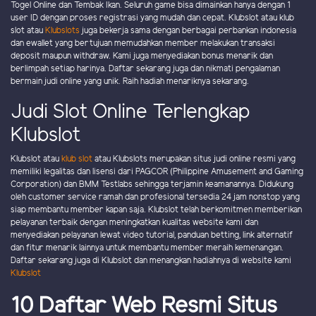
Togel Online dan Tembak Ikan. Seluruh game bisa dimainkan hanya dengan 1
user ID dengan proses registrasi yang mudah dan cepat. Klubslot atau klub
slot atau
Klubslots
juga bekerja sama dengan berbagai perbankan indonesia
dan ewallet yang bertujuan memudahkan member melakukan transaksi
deposit maupun withdraw. Kami juga menyediakan bonus menarik dan
berlimpah setiap harinya. Daftar sekarang juga dan nikmati pengalaman
bermain judi online yang unik. Raih hadiah menariknya sekarang.
Judi Slot Online Terlengkap
Klubslot
Klubslot atau
klub slot
atau Klubslots merupakan situs judi online resmi yang
memiliki legalitas dan lisensi dari PAGCOR (Philippine Amusement and Gaming
Corporation) dan BMM Testlabs sehingga terjamin keamanannya. Didukung
oleh customer service ramah dan profesional tersedia 24 jam nonstop yang
siap membantu member kapan saja. Klubslot telah berkomitmen memberikan
pelayanan terbaik dengan meningkatkan kualitas website kami dan
menyediakan pelayanan lewat video tutorial, panduan betting, link alternatif
dan fitur menarik lainnya untuk membantu member meraih kemenangan.
Daftar sekarang juga di Klubslot dan menangkan hadiahnya di website kami
Klubslot
10 Daftar Web Resmi Situs