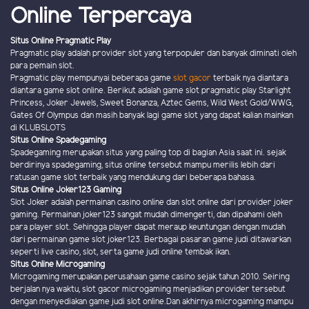
Online Terpercaya
Situs Online Pragmatic Play
Pragmatic play adalah provider slot yang terpopuler dan banyak diminati oleh
para pemain slot.
Pragmatic play mempunyai beberapa game
slot gacor
terbaik nya diantara
diantara game slot online. Berikut adalah game slot pragmatic play Starlight
Princess, Joker Jewels, Sweet Bonanza, Aztec Gems, Wild West Gold/WWG,
Gates Of Olympus dan masih banyak lagi game slot yang dapat kalian mainkan
di KLUBSLOTS
Situs Online Spadegaming
Spadegaming merupakan situs yang paling top di bagian Asia saat ini. sejak
berdirinya spadegaming, situs online tersebut mampu merilis lebih dari
ratusan game slot terbaik yang mendukung dari beberapa bahasa.
Situs Online Joker123 Gaming
Slot Joker adalah permainan casino online dan slot online dari provider joker
gaming. Permainan joker123 sangat mudah dimengerti, dan dipahami oleh
para player slot. Sehingga player dapat meraup keuntungan dengan mudah
dari permainan game slot joker123. Berbagai pasaran game judi ditawarkan
seperti live casino, slot, serta game judi online tembak ikan.
Situs Online Microgaming
Microgaming merupakan perusahaan game casino sejak tahun 2010. Seiring
berjalan nya waktu, slot gacor microgaming menjadikan provider tersebut
dengan menyediakan game judi slot online.Dan akhirnya microgaming mampu