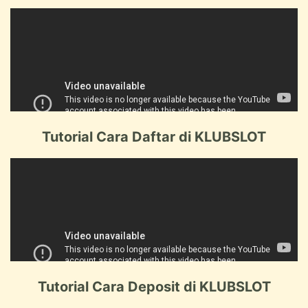
Tutorial Cara Daftar di KLUBSLOT
Tutorial Cara Deposit di KLUBSLOT