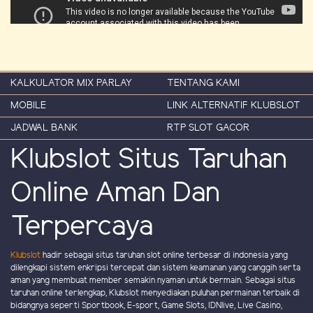
KALKULATOR MIX PARLAY
TENTANG KAMI
MOBILE
LINK ALTERNATIF KLUBSLOT
JADWAL BANK
RTP SLOT GACOR
Klubslot Situs Taruhan
Online Aman Dan
Terpercaya
Klubslot
hadir sebagai situs taruhan slot online terbesar di indonesia yang
dilengkapi sistem enkripsi tercepat dan sistem keamanan yang canggih serta
aman yang membuat member semakin nyaman untuk bermain. Sebagai situs
taruhan online terlengkap, Klubslot menyediakan puluhan permainan terbaik di
bidangnya seperti Sportbook, E-sport, Game Slots, IDNlive, Live Casino,