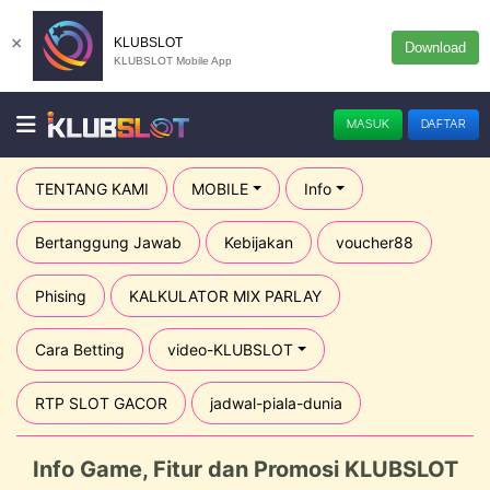
×
KLUBSLOT
Download
KLUBSLOT Mobile App
MASUK
DAFTAR
TENTANG KAMI
MOBILE
Info
Bertanggung Jawab
Kebijakan
voucher88
Phising
KALKULATOR MIX PARLAY
Cara Betting
video-KLUBSLOT
RTP SLOT GACOR
jadwal-piala-dunia
Info Game, Fitur dan Promosi KLUBSLOT